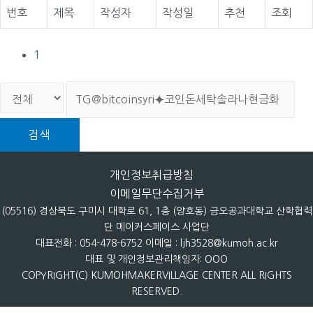
번호
제목
작성자
작성일
추천
조회
1
검색
개인정보취급방침
이메일무단수집거부
(05516) 경상북도 구미시 대학로 61, 1층 (양호동) 금오공과대학교 산학협력
단 메이커스페이스 사업단
대표전화 : 054-478-6752 이메일 : ljh3528@kumoh.ac.kr
대표 및 개인정보관리책임자: OOO
COPYRIGHT(C) KUMOHMAKERVILLAGE CENTER ALL RIGHTS
RESERVED.