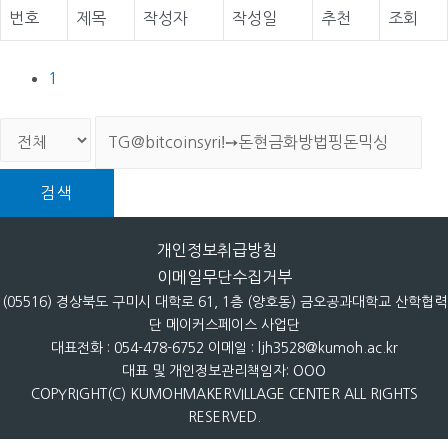
번호
제목
작성자
작성일
추천
조회
1
검색
개인정보취급방침
이메일무단수집거부
(05516) 경상북도 구미시 대학로 61, 1층 (양호동) 금오공과대학교 산학협력
단 메이커스페이스 사업단
대표전화 : 054-478-6752 이메일 : ljh3528@kumoh.ac.kr
대표 및 개인정보관리책임자: OOO
COPYRIGHT(C) KUMOHMAKERVILLAGE CENTER ALL RIGHTS
RESERVED.