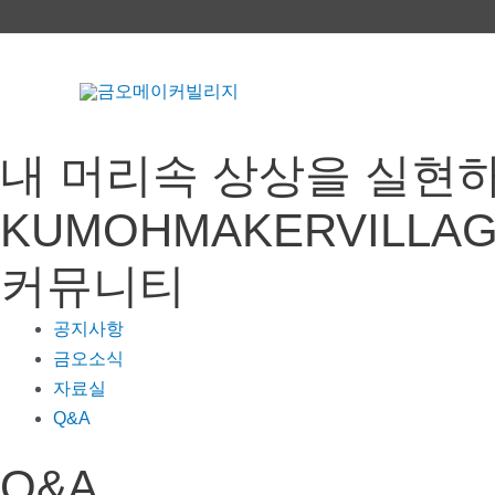
콘
텐
츠
로
건
내 머리속 상상을 실현
너
뛰
KUMOHMAKERVILLA
기
커뮤니티
공지사항
금오소식
자료실
Q&A
Q&A