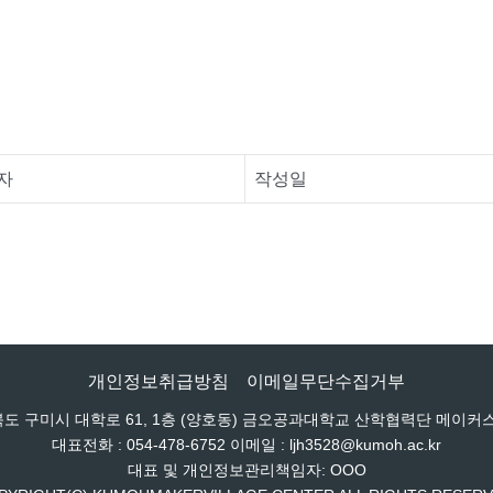
자
작성일
개인정보취급방침
이메일무단수집거부
경상북도 구미시 대학로 61, 1층 (양호동) 금오공과대학교 산학협력단 메이
대표전화 : 054-478-6752 이메일 : ljh3528@kumoh.ac.kr
대표 및 개인정보관리책임자: OOO