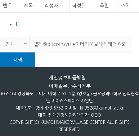
번호
제목
작성자
작성일
추천
조회
1
검색
개인정보취급방침
이메일무단수집거부
(05516) 경상북도 구미시 대학로 61, 1층 (양호동) 금오공과대학교 산학협력
단 메이커스페이스 사업단
대표전화 : 054-478-6752 이메일 : ljh3528@kumoh.ac.kr
대표 및 개인정보관리책임자: OOO
COPYRIGHT(C) KUMOHMAKERVILLAGE CENTER ALL RIGHTS
RESERVED.