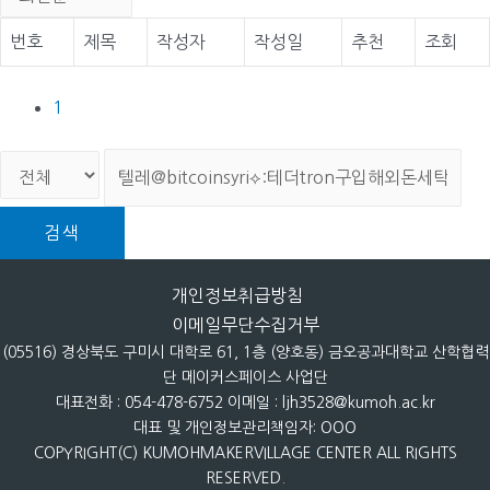
번호
제목
작성자
작성일
추천
조회
1
검색
개인정보취급방침
이메일무단수집거부
(05516) 경상북도 구미시 대학로 61, 1층 (양호동) 금오공과대학교 산학협력
단 메이커스페이스 사업단
대표전화 : 054-478-6752 이메일 : ljh3528@kumoh.ac.kr
대표 및 개인정보관리책임자: OOO
COPYRIGHT(C) KUMOHMAKERVILLAGE CENTER ALL RIGHTS
RESERVED.