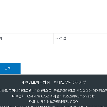
자
작성일
검색
개인정보취급방침
이메일무단수집거부
 경상북도 구미시 대학로 61, 1층 (양호동) 금오공과대학교 산학협력단 메이커
대표전화 : 054-478-6752 이메일 : ljh3528@kumoh.ac.kr
대표 및 개인정보관리책임자: OOO