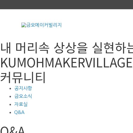
콘
텐
츠
로
건
내 머리속 상상을 실현하
너
뛰
KUMOHMAKERVILLAGE
기
커뮤니티
공지사항
금오소식
자료실
Q&A
Q&A