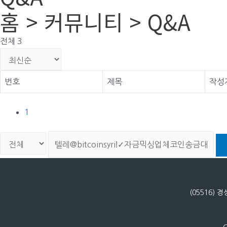
홈 > 커뮤니티 > Q&A
전체 3
번호
제목
작성
1
(05516)