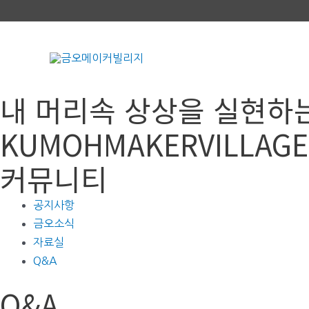
콘
텐
츠
로
건
내 머리속 상상을 실현하
너
뛰
KUMOHMAKERVILLAGE
기
커뮤니티
공지사항
금오소식
자료실
Q&A
Q&A