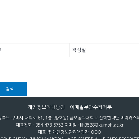
자
작성일
검색
개인정보취급방침
이메일무단수집거부
 경상북도 구미시 대학로 61, 1층 (양호동) 금오공과대학교 산학협력단 메이커
대표전화 : 054-478-6752 이메일 : ljh3528@kumoh.ac.kr
대표 및 개인정보관리책임자: OOO