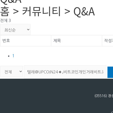
홈 > 커뮤니티 > Q&A
전체 3
번호
제목
작성
1
(05516)