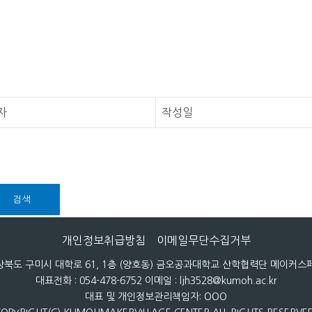
자
작성일
검색
개인정보취급방침
이메일무단수집거부
 경상북도 구미시 대학로 61, 1층 (양호동) 금오공과대학교 산학협력단 메이커
대표전화 : 054-478-6752 이메일 : ljh3528@kumoh.ac.kr
대표 및 개인정보관리책임자: OOO