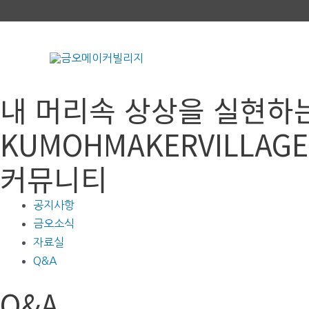
콘
텐
츠
로
건
내 머리속 상상을 실현하
너
뛰
KUMOHMAKERVILLAGE
기
커뮤니티
공지사항
금오소식
자료실
Q&A
Q&A