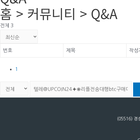
홈 > 커뮤니티 > Q&A
전체 3
번호
제목
작성
1
(05516)