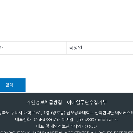
자
작성일
검색
개인정보취급방침
이메일무단수집거부
 경상북도 구미시 대학로 61, 1층 (양호동) 금오공과대학교 산학협력단 메이커
대표전화 : 054-478-6752 이메일 : ljh3528@kumoh.ac.kr
대표 및 개인정보관리책임자: OOO