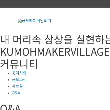
콘
텐
츠
로
건
내 머리속 상상을 실현하
너
뛰
KUMOHMAKERVILLAGE
기
커뮤니티
공지사항
금오소식
자료실
Q&A
Q&A