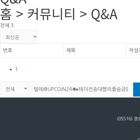
홈 > 커뮤니티 > Q&A
전체 3
번호
제목
작성
1
(05516)