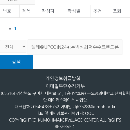
번호
제목
작성자
작성일
추천
조회
1
검색
개인정보취급방침
이메일무단수집거부
(05516) 경상북도 구미시 대학로 61, 1층 (양호동) 금오공과대학교 산학협력
단 메이커스페이스 사업단
대표전화 : 054-478-6752 이메일 : ljh3528@kumoh.ac.kr
대표 및 개인정보관리책임자: OOO
COPYRIGHT(C) KUMOHMAKERVILLAGE CENTER ALL RIGHTS
RESERVED.