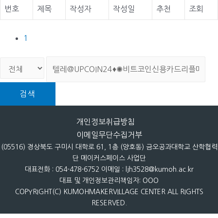
번호
제목
작성자
작성일
추천
조회
1
검색
개인정보취급방침
이메일무단수집거부
(05516) 경상북도 구미시 대학로 61, 1층 (양호동) 금오공과대학교 산학협력
단 메이커스페이스 사업단
대표전화 : 054-478-6752 이메일 : ljh3528@kumoh.ac.kr
대표 및 개인정보관리책임자: OOO
COPYRIGHT(C) KUMOHMAKERVILLAGE CENTER ALL RIGHTS
RESERVED.