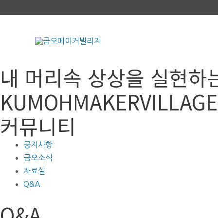
콘
텐
츠
로
건
내 머리속 상상을 실현하
너
뛰
KUMOHMAKERVILLAGE
기
커뮤니티
공지사항
금오소식
자료실
Q&A
Q&A