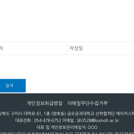
자
작성일
검색
개인정보취급방침
이메일무단수집거부
 경상북도 구미시 대학로 61, 1층 (양호동) 금오공과대학교 산학협력단 메이커
대표전화 : 054-478-6752 이메일 : ljh3528@kumoh.ac.kr
대표 및 개인정보관리책임자: OOO