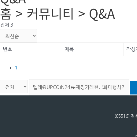
홈 > 커뮤니티 > Q&A
전체 3
번호
제목
작성
1
(05516)