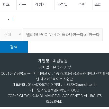
번호
제목
작성자
작성일
추천
조회
1
검색
개인정보취급방침
이메일무단수집거부
(05516) 경상북도 구미시 대학로 61, 1층 (양호동) 금오공과대학교 산학협력
단 메이커스페이스 사업단
대표전화 : 054-478-6752 이메일 : ljh3528@kumoh.ac.kr
대표 및 개인정보관리책임자: OOO
COPYRIGHT(C) KUMOHMAKERVILLAGE CENTER ALL RIGHTS
RESERVED.