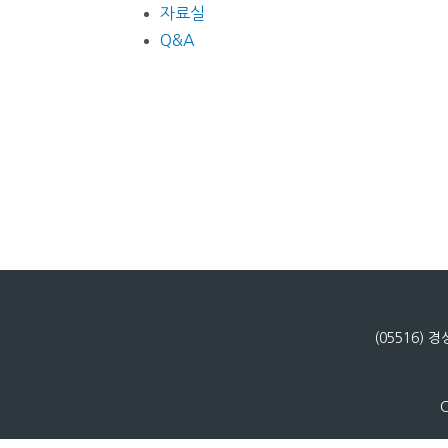
자료실
Q&A
(05516)
C