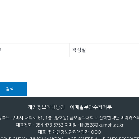
자
작성일
검색
개인정보취급방침
이메일무단수집거부
 경상북도 구미시 대학로 61, 1층 (양호동) 금오공과대학교 산학협력단 메이커
대표전화 : 054-478-6752 이메일 : ljh3528@kumoh.ac.kr
대표 및 개인정보관리책임자: OOO