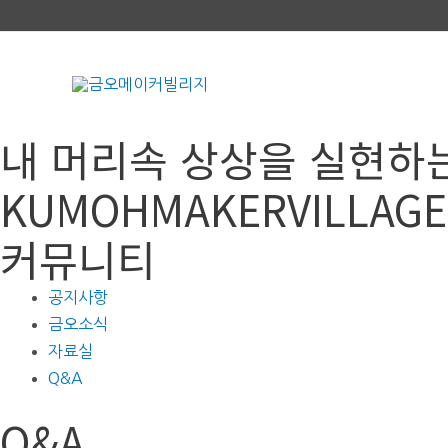
콘
텐
츠
로
건
내 머리속 상상을 실현하
너
뛰
KUMOHMAKERVILLAGE
기
커뮤니티
공지사항
금오소식
자료실
Q&A
Q&A