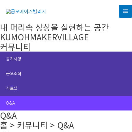
콘
텐
M
츠
내 머리속 상상을 실현하는 공간
로
M
KUMOHMAKERVILLAGE
건
커뮤니티
너
뛰
기
공지사항
금오소식
자료실
Q&A
Q&A
홈 > 커뮤니티 > Q&A