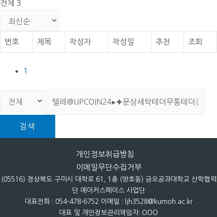
전체 3
번호
제목
작성자
작성일
추천
조회
1
검색
개인정보취급방침
이메일무단수집거부
(05516) 경상북도 구미시 대학로 61, 1층 (양호동) 금오공과대학교 산학협력
단 메이커스페이스 사업단
대표전화 : 054-478-6752 이메일 : ljh3528@kumoh.ac.kr
대표 및 개인정보관리책임자: OOO