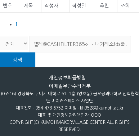
번호
제목
작성자
작성일
추천
조회
1
검색
개인정보취급방침
이메일무단수집거부
(05516) 경상북도 구미시 대학로 61, 1층 (양호동) 금오공과대학교 산학협력
단 메이커스페이스 사업단
대표전화 : 054-478-6752 이메일 : ljh3528@kumoh.ac.kr
대표 및 개인정보관리책임자: OOO
COPYRIGHT(C) KUMOHMAKERVILLAGE CENTER ALL RIGHTS
RESERVED.