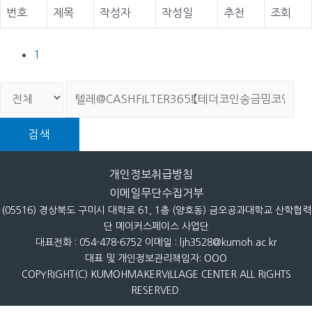
번호
제목
작성자
작성일
추천
조회
1
검색
개인정보취급방침
이메일무단수집거부
(05516) 경상북도 구미시 대학로 61, 1층 (양호동) 금오공과대학교 산학협력
단 메이커스페이스 사업단
대표전화 : 054-478-6752 이메일 : ljh3528@kumoh.ac.kr
대표 및 개인정보관리책임자: OOO
COPYRIGHT(C) KUMOHMAKERVILLAGE CENTER ALL RIGHTS
RESERVED.