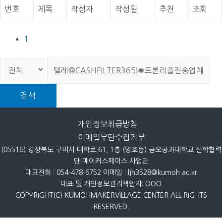
번호
제목
작성자
작성일
추천
조회
1
검색
개인정보취급방침
이메일무단수집거부
(05516) 경상북도 구미시 대학로 61, 1층 (양호동) 금오공과대학교 산학협력
단 메이커스페이스 사업단
대표전화 : 054-478-6752 이메일 : ljh3528@kumoh.ac.kr
대표 및 개인정보관리책임자: OOO
COPYRIGHT(C) KUMOHMAKERVILLAGE CENTER ALL RIGHTS
RESERVED.