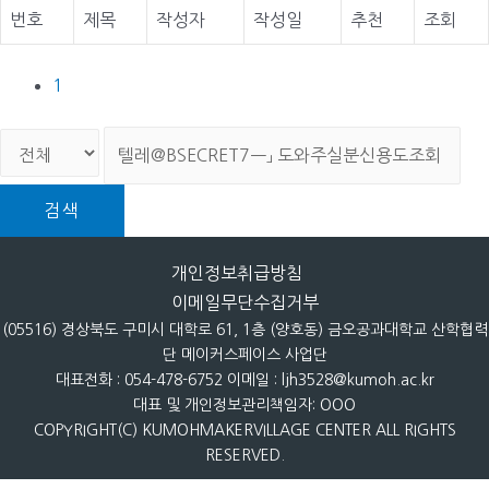
번호
제목
작성자
작성일
추천
조회
1
검색
개인정보취급방침
이메일무단수집거부
(05516) 경상북도 구미시 대학로 61, 1층 (양호동) 금오공과대학교 산학협력
단 메이커스페이스 사업단
대표전화 : 054-478-6752 이메일 : ljh3528@kumoh.ac.kr
대표 및 개인정보관리책임자: OOO
COPYRIGHT(C) KUMOHMAKERVILLAGE CENTER ALL RIGHTS
RESERVED.