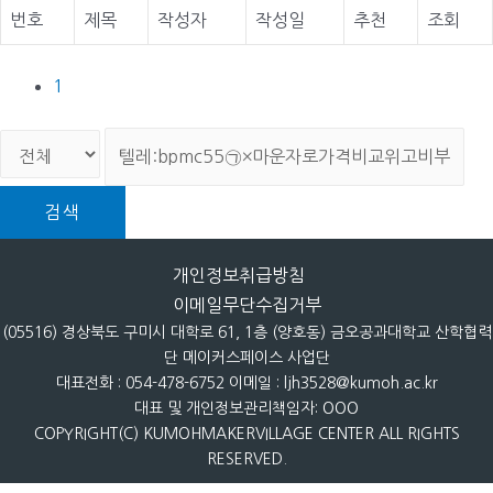
번호
제목
작성자
작성일
추천
조회
1
검색
개인정보취급방침
이메일무단수집거부
(05516) 경상북도 구미시 대학로 61, 1층 (양호동) 금오공과대학교 산학협력
단 메이커스페이스 사업단
대표전화 : 054-478-6752 이메일 : ljh3528@kumoh.ac.kr
대표 및 개인정보관리책임자: OOO
COPYRIGHT(C) KUMOHMAKERVILLAGE CENTER ALL RIGHTS
RESERVED.