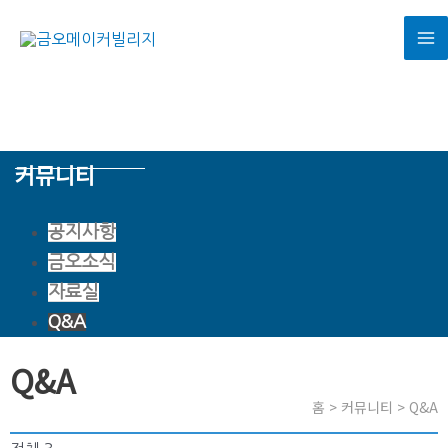
콘
텐
M
츠
로
M
내 머리속 상상을 실현하는 공간
건
KUMOHMAKERVILLAGE
너
커뮤니티
뛰
기
공지사항
금오소식
자료실
Q&A
Q&A
홈 > 커뮤니티 > Q&A