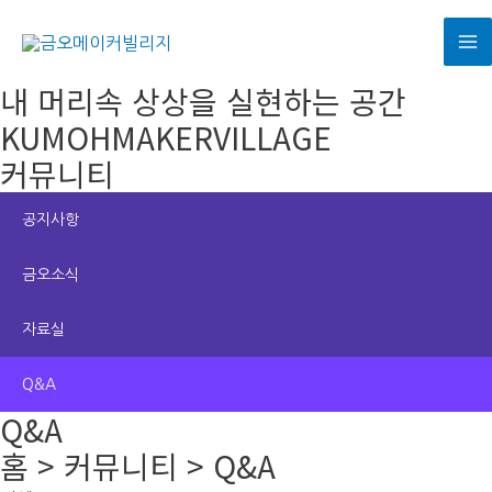
콘
텐
M
츠
내 머리속 상상을 실현하는 공간
로
M
KUMOHMAKERVILLAGE
건
커뮤니티
너
뛰
기
공지사항
금오소식
자료실
Q&A
Q&A
홈 > 커뮤니티 > Q&A