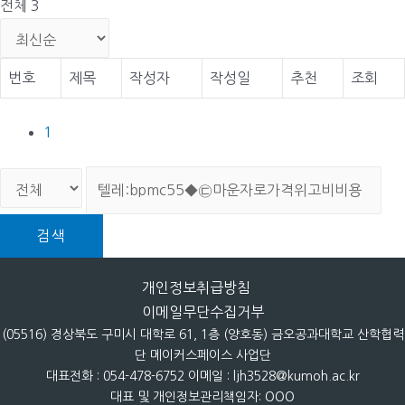
전체 3
번호
제목
작성자
작성일
추천
조회
1
검색
개인정보취급방침
이메일무단수집거부
(05516) 경상북도 구미시 대학로 61, 1층 (양호동) 금오공과대학교 산학협력
단 메이커스페이스 사업단
대표전화 : 054-478-6752 이메일 : ljh3528@kumoh.ac.kr
대표 및 개인정보관리책임자: OOO