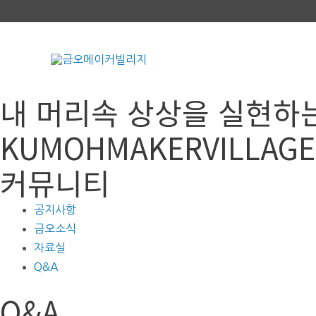
콘
텐
츠
로
건
내 머리속 상상을 실현하
너
뛰
KUMOHMAKERVILLAGE
기
커뮤니티
공지사항
금오소식
자료실
Q&A
Q&A