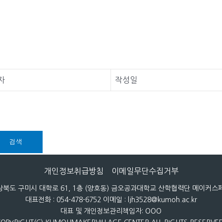
자
작성일
검색
개인정보취급방침
이메일무단수집거부
 경상북도 구미시 대학로 61, 1층 (양호동) 금오공과대학교 산학협력단 메이커
대표전화 : 054-478-6752 이메일 : ljh3528@kumoh.ac.kr
대표 및 개인정보관리책임자: OOO