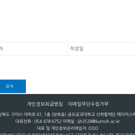
자
작성일
검색
개인정보취급방침
이메일무단수집거부
 경상북도 구미시 대학로 61, 1층 (양호동) 금오공과대학교 산학협력단 메이커
대표전화 : 054-478-6752 이메일 : ljh3528@kumoh.ac.kr
대표 및 개인정보관리책임자: OOO