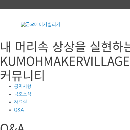
콘
텐
츠
로
건
내 머리속 상상을 실현하
너
뛰
KUMOHMAKERVILLAGE
기
커뮤니티
공지사항
금오소식
자료실
Q&A
Q&A