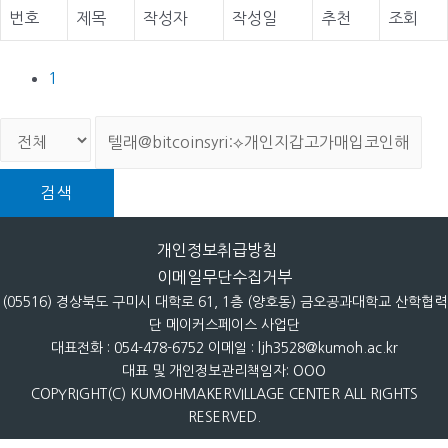
번호
제목
작성자
작성일
추천
조회
1
검색
개인정보취급방침
이메일무단수집거부
(05516) 경상북도 구미시 대학로 61, 1층 (양호동) 금오공과대학교 산학협력
단 메이커스페이스 사업단
대표전화 : 054-478-6752 이메일 : ljh3528@kumoh.ac.kr
대표 및 개인정보관리책임자: OOO
COPYRIGHT(C) KUMOHMAKERVILLAGE CENTER ALL RIGHTS
RESERVED.