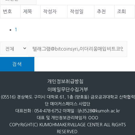
번호
제목
작성자
작성일
추천
조회
1
검색
개인정보취급방침
이메일무단수집거부
(05516) 경상북도 구미시 대학로 61, 1층 (양호동) 금오공과대학교 산학협력
단 메이커스페이스 사업단
대표전화 : 054-478-6752 이메일 : ljh3528@kumoh.ac.kr
대표 및 개인정보관리책임자: OOO
COPYRIGHT(C) KUMOHMAKERVILLAGE CENTER ALL RIGHTS
RESERVED.